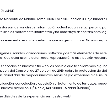
d (Madrid)
tro Mercantil de Madrid, Tomo 10616, Folio 98, Sección 8, Hoja número 
esforzamos por ofrecer información actualizada y veraz, pero no p
e sitio es meramente informativo y no constituye asesoramiento leg
ntener enlaces a sitios externos que no gestionamos. No nos respo
mágenes, sonidos, animaciones, software y demás elementos de este 
es. Cualquier uso no autorizado, reproducción o distribución requie
s servicios en nuestro sitio web, es posible que te solicitemos algu
eo y del Consejo, de 27 de abril de 2016, sobre la protección de d
la finalidad de mejorar nuestros servicios y la experiencia del usuar
ificación, cancelación u oposición al tratamiento de tus datos, pue
 nuestra dirección: C/ Alcalá, 143, 28009 - Madrid (Madrid).
e disfrutes de la experiencia en nuestra web!