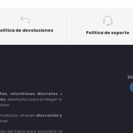
olítica de devoluciones
Política de soporte
SÍ
tas
,
micrófonos discretos
y
ión
, diseñados para proteger lo
isión.
 productos ofrecen
discreción y
ivel.
nda del Espía para encontrar la