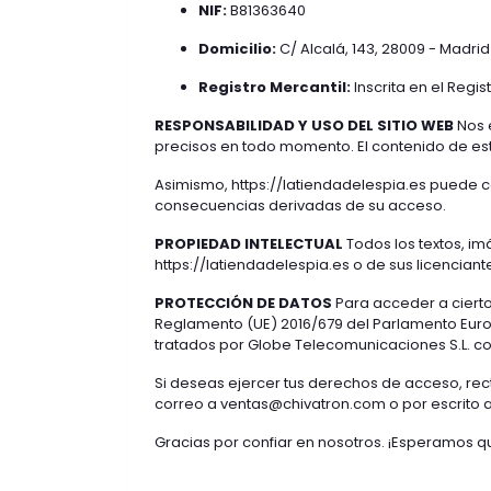
NIF:
B81363640
Domicilio:
C/ Alcalá, 143, 28009 - Madri
Registro Mercantil:
Inscrita en el Regis
RESPONSABILIDAD Y USO DEL SITIO WEB
Nos 
precisos en todo momento. El contenido de est
Asimismo,
https://latiendadelespia.es
puede co
consecuencias derivadas de su acceso.
PROPIEDAD INTELECTUAL
Todos los textos, i
https://latiendadelespia.es
o de sus licenciant
PROTECCIÓN DE DATOS
Para acceder a cierto
Reglamento (UE) 2016/679 del Parlamento Europ
tratados por Globe Telecomunicaciones S.L. con 
Si deseas ejercer tus derechos de acceso, rect
correo a
ventas@chivatron.com
o por escrito a
Gracias por confiar en nosotros. ¡Esperamos qu