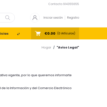
Contacto
914355655
Iniciar sesión
Registro
€0.00
icias
¿Quiénes Somos?
Contacto
(
0
Artículos)
Hogar
"Aviso Legal"
ativa vigente, por lo que queremos informarte
ad de la Información y del Comercio Electrónico