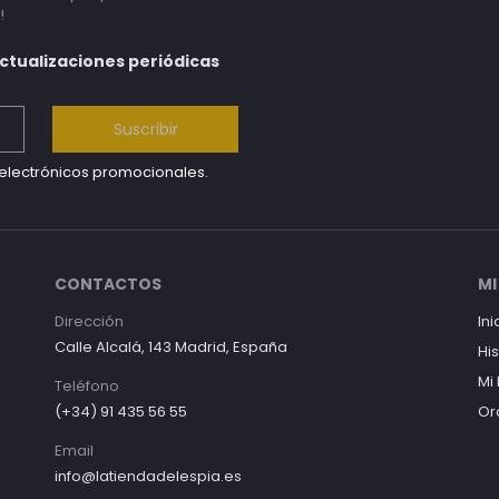
!
actualizaciones periódicas
Suscribir
s electrónicos promocionales.
CONTACTOS
MI
Dirección
Ini
Calle Alcalá, 143 Madrid, España
Hi
Mi
Teléfono
(+34) 91 435 56 55
Or
Email
info@latiendadelespia.es