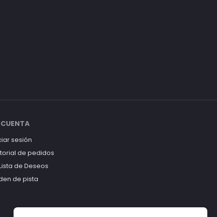
 CUENTA
ciar sesión
storial de pedidos
 Lista de Deseos
den de pista