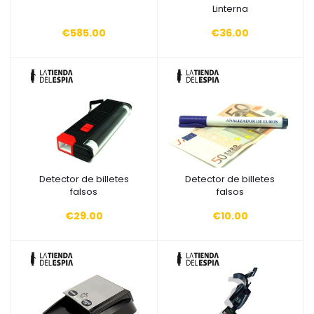
Linterna
€585.00
€36.00
Detector de billetes
Detector de billetes
Añadir a la cesta
Añadir a la cesta
falsos
falsos
€29.00
€10.00