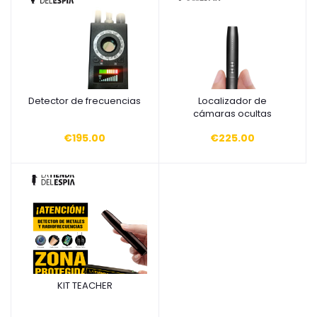
Detector de frecuencias
Localizador de
Añadir a la cesta
Añadir a la cesta
cámaras ocultas
€195.00
€225.00
KIT TEACHER
Añadir a la cesta