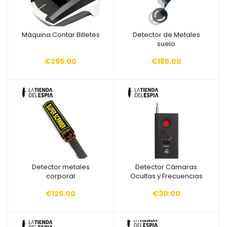
Máquina Contar Billetes
Detector de Metales
Añadir a la cesta
Añadir a la cesta
suelo
€295.00
€185.00
Detector metales
Detector Cámaras
Añadir a la cesta
Añadir a la cesta
corporal
Ocultas y Frecuencias
€125.00
€30.00