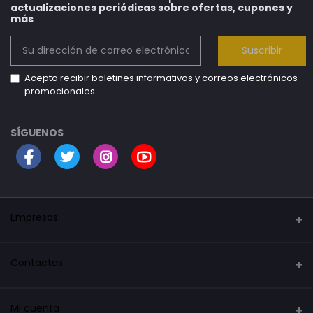
actualizaciones periódicas sobre ofertas, cupones y
más
Suscribir
Acepto recibir boletines informativos y correos electrónicos
promocionales.
SÍGUENOS
Empresas
Security Mark
Contactos
La tienda del robot
Dirección
Mi cuenta
La tienda de los inventos