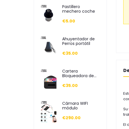
Pastillero
mechero coche
€5.00
Ahuyentador de
Perros portátil
€35.00
De
Cartera
Bloqueadora de
Móvil
€35.00
Est
co
Cámara WIFI
módulo
Su 
tra
€290.00
El 