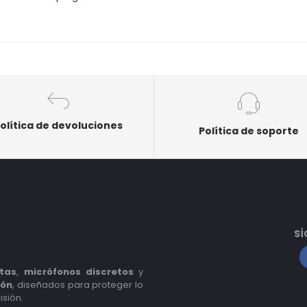
olítica de devoluciones
Política de soporte
SÍ
tas
,
micrófonos discretos
y
ión
, diseñados para proteger lo
isión.