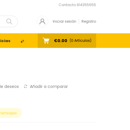
Contacto
914355655
Iniciar sesión
Registro
€0.00
icias
¿Quiénes Somos?
Contacto
(
0
Artículos)
 de deseos
Añadir a comparar
mensajes