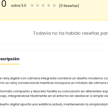
0
sobre 5.0
(0 Reseñas)
Todavía no ha habido reseñas par
scripción
e reloj digital con cámara integrada combina un diseño moderno con
mo un reloj convencional mientras incorpora un módulo de cámara e
formato compacto y discreto facilita su colocación en diferentes e
bajo, integrándose fácilmente en el entorno sin destacar a simple vis
diseño digital aporta una estética actual, manteniendo la simplicidad 