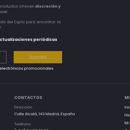
 productos ofrecen
discreción y
ivel.
nda del Espía para encontrar la
!
actualizaciones periódicas
Suscribir
s electrónicos promocionales.
CONTACTOS
MI
Dirección
Ini
Calle Alcalá, 143 Madrid, España
Hi
Mi
Teléfono