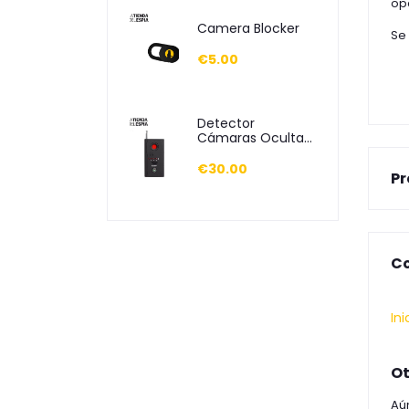
opc
Camera Blocker
Se
€5.00
Detector
Cámaras Ocultas
y Frecuencias
€30.00
Pr
Co
Ini
Ot
Aú