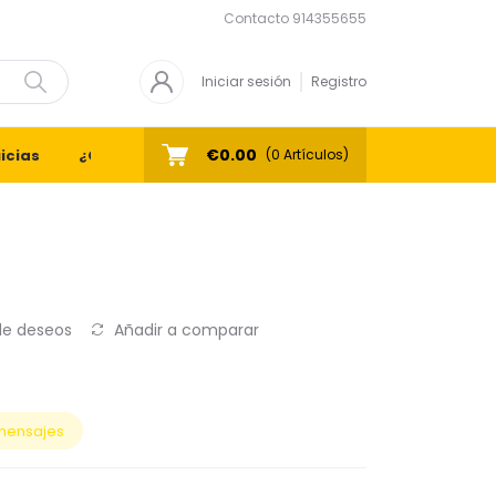
Contacto
914355655
Iniciar sesión
Registro
€0.00
icias
¿Quiénes Somos?
Contacto
(
0
Artículos)
 de deseos
Añadir a comparar
mensajes