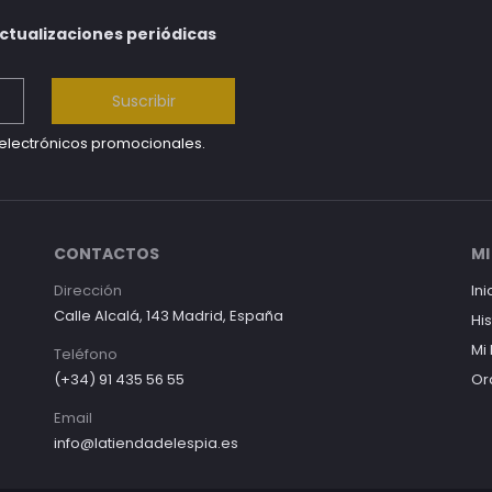
actualizaciones periódicas
Suscribir
s electrónicos promocionales.
CONTACTOS
MI
Dirección
Ini
Calle Alcalá, 143 Madrid, España
Hi
Mi
Teléfono
(+34) 91 435 56 55
Or
Email
info@latiendadelespia.es