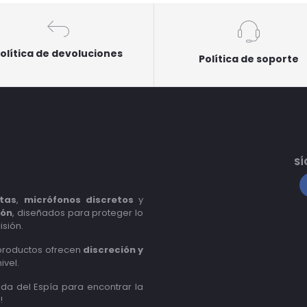
olítica de devoluciones
Política de soporte
SÍ
tas
,
micrófonos discretos
y
ión
, diseñados para proteger lo
isión.
 productos ofrecen
discreción y
ivel.
nda del Espía para encontrar la
!