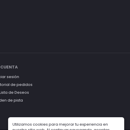
 CUENTA
ciar sesión
storial de pedidos
 Lista de Deseos
den de pista
Utilizamos cookies para mejorar tu experiencia en
nuestro sitio web. Al continuar navegando, aceptas