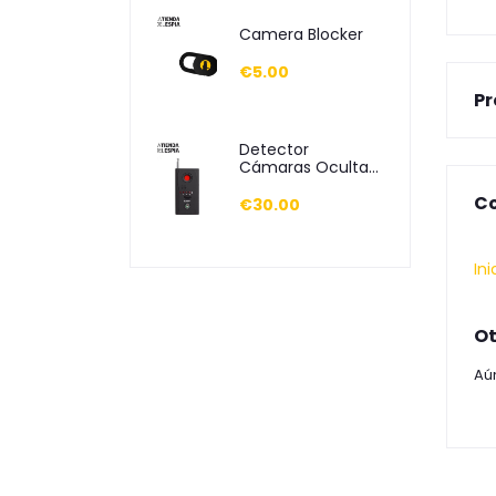
Camera Blocker
€5.00
Pr
Detector
Cámaras Ocultas
y Frecuencias
Co
€30.00
Ini
Ot
Aú