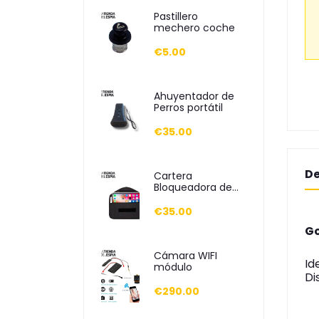
Pastillero
mechero coche
€5.00
Ahuyentador de
Perros portátil
€35.00
De
Cartera
Bloqueadora de
Móvil
€35.00
Go
Cámara WIFI
Id
módulo
Di
€290.00