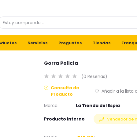
oductos
Servicios
Preguntas
Tiendas
Franqu
Gorra Policía
(0 Reseñas)
Consulta de
Añadir a la lista
Producto
Marca
La Tienda del Espia
Producto interno
Vendedor de 