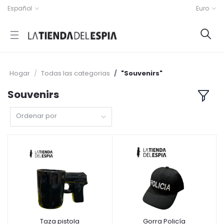
Español
Euro
Hogar
Todas las categorias
"Souvenirs"
Souvenirs
Ordenar por
Taza pistola
Gorra Policía
Añadir a la cesta
Añadir a la cesta