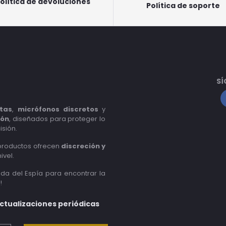
olítica de devoluciones
Política de soporte
SÍ
tas
,
micrófonos discretos
y
ión
, diseñados para proteger lo
isión.
 productos ofrecen
discreción y
ivel.
nda del Espía para encontrar la
!
actualizaciones periódicas