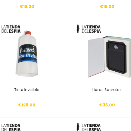
€15.00
€15.00
Añadir a la cesta
Añadir a la cesta
Tinta Invisible
Libros Secretos
€128.00
€36.00