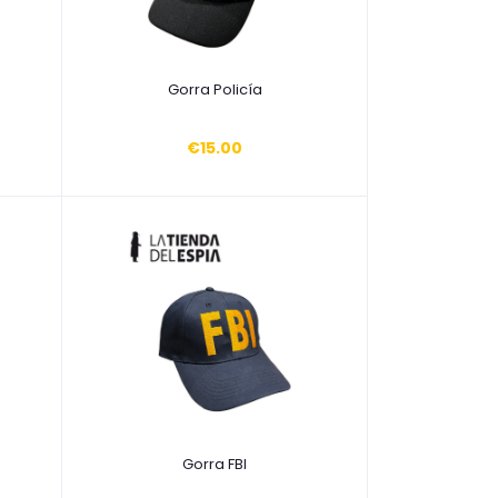
Añadir a la cesta
Gorra Policía
€15.00
Añadir a la cesta
Gorra FBI