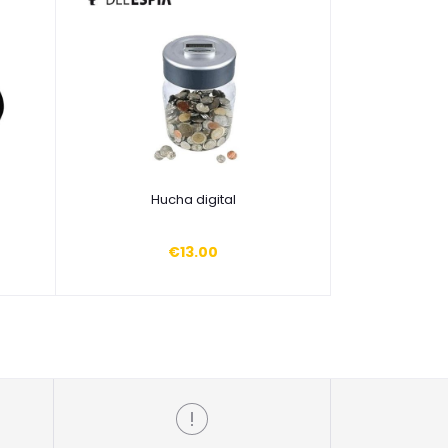
Añadir a la cesta
Hucha digital
€13.00