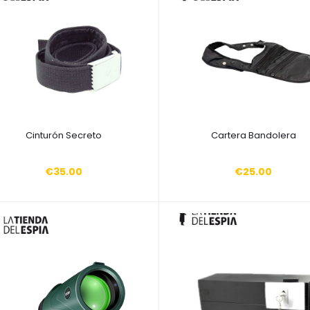
Añadir a la cesta
Añadir a la cesta
Cinturón Secreto
Cartera Bandolera
€35.00
€25.00