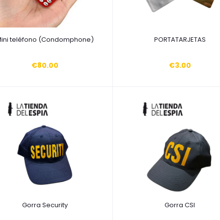
Añadir a la cesta
Añadir a la cesta
ini teléfono (Condomphone)
PORTATARJETAS
€80.00
€3.00
Añadir a la cesta
Añadir a la cesta
Gorra Security
Gorra CSI