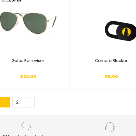
Añadir a la cesta
Añadir a la cesta
Gafas Retrovisor
Camera Blocker
€23.00
€5.00
1
2
›