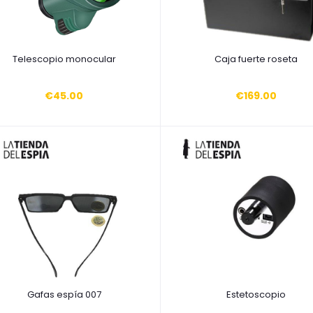
Añadir a la cesta
Añadir a la cesta
Telescopio monocular
Caja fuerte roseta
€45.00
€169.00
Añadir a la cesta
Añadir a la cesta
Gafas espía 007
Estetoscopio