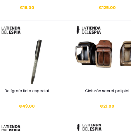
€19.00
€125.00
Añadir a la cesta
Añadir a la cesta
Bolígrafo tinta especial
Cinturón secret polipiel
€49.00
€21.00