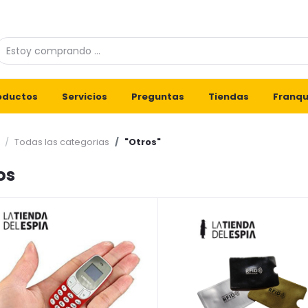
oductos
Servicios
Preguntas
Tiendas
Franqu
Todas las categorias
"Otros"
os