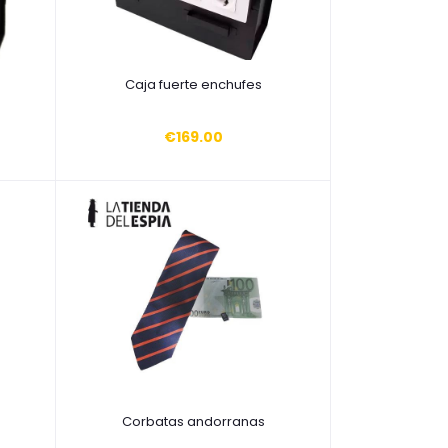
Añadir a la cesta
Caja fuerte enchufes
€169.00
Añadir a la cesta
Corbatas andorranas