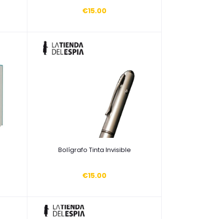
€15.00
Añadir a la cesta
Bolígrafo Tinta Invisible
€15.00