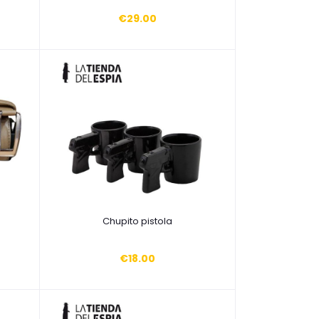
€29.00
Añadir a la cesta
Chupito pistola
€18.00