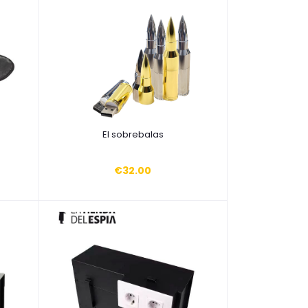
Añadir a la cesta
El sobrebalas
€32.00